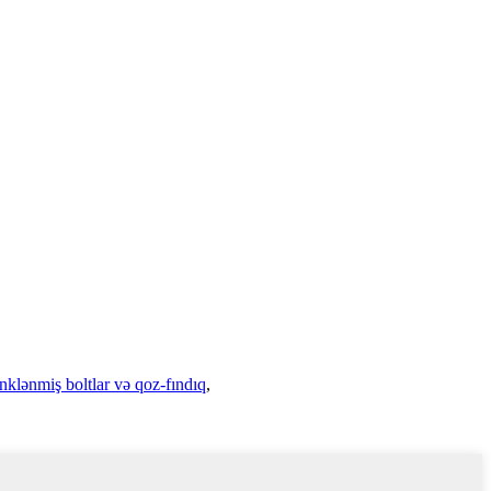
nklənmiş boltlar və qoz-fındıq
,