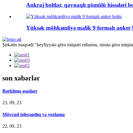
Ankraj boltlar, qaynaqlı gömülü hissələri bo
Yüksək möhkəmliyə malik 9 formalı anker 
Şirkətin məqsədi "keyfiyyətə görə müştəri etibarını, sürətə görə müştə
son xəbərlər
Bərkitmə əsasları
23, 09, 23
Mövcud tolerantlıq və yoxlama
22, 09, 23