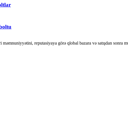
ltlar
boltu
ri məmnuniyyətini, reputasiyaya görə qlobal bazara və satışdan sonra mü