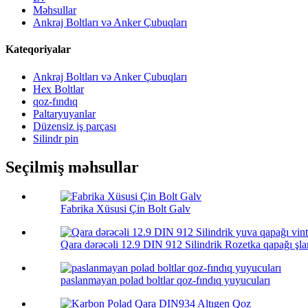
Məhsullar
Ankraj Boltları və Anker Çubuqları
Kateqoriyalar
Ankraj Boltları və Anker Çubuqları
Hex Boltlar
qoz-fındıq
Paltaryuyanlar
Düzensiz iş parçası
Silindr pin
Seçilmiş məhsullar
Fabrika Xüsusi Çin Bolt Galv
Qara dərəcəli 12.9 DIN 912 Silindrik Rozetka qapağı şlan
paslanmayan polad boltlar qoz-fındıq yuyucuları