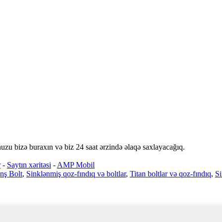
nuzu bizə buraxın və biz 24 saat ərzində əlaqə saxlayacağıq.
r
-
Saytın xəritəsi
-
AMP Mobil
nş Bolt
,
Sinklənmiş qoz-fındıq və boltlar
,
Titan boltlar və qoz-fındıq
,
Si