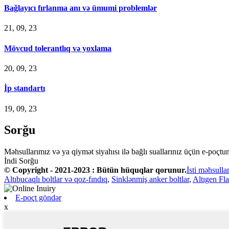
Bağlayıcı fırlanma anı və ümumi problemlər
21, 09, 23
Mövcud tolerantlıq və yoxlama
20, 09, 23
İp standartı
19, 09, 23
Sorğu
Məhsullarımız və ya qiymət siyahısı ilə bağlı suallarınız üçün e-poçtu
İndi Sorğu
© Copyright - 2021-2023 : Bütün hüquqlar qorunur.
İsti məhsulla
Altıbucaqlı boltlar və qoz-fındıq
,
Sinklənmiş anker boltlar
,
Altıgen Fla
E-poçt göndər
x