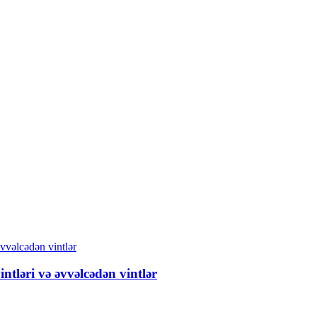
ntləri və əvvəlcədən vintlər