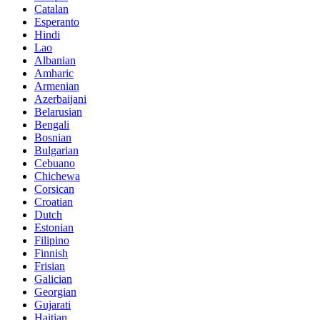
Catalan
Esperanto
Hindi
Lao
Albanian
Amharic
Armenian
Azerbaijani
Belarusian
Bengali
Bosnian
Bulgarian
Cebuano
Chichewa
Corsican
Croatian
Dutch
Estonian
Filipino
Finnish
Frisian
Galician
Georgian
Gujarati
Haitian