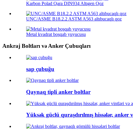
Karbon Polad Qara DIN934 Altıgen Qoz
UNC/ASME B18.2.2 ASTM A563 altıbucaqlı qoz
Metal kvadrat boşqab yuyucusu
Ankraj Boltları və Anker Çubuqları
sap çubuğu
Qaynaq tipli anker boltlar
Yüksək güclü quraşdırılmış hissələr, anker vi