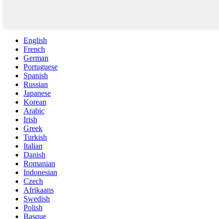
English
French
German
Portuguese
Spanish
Russian
Japanese
Korean
Arabic
Irish
Greek
Turkish
Italian
Danish
Romanian
Indonesian
Czech
Afrikaans
Swedish
Polish
Basque