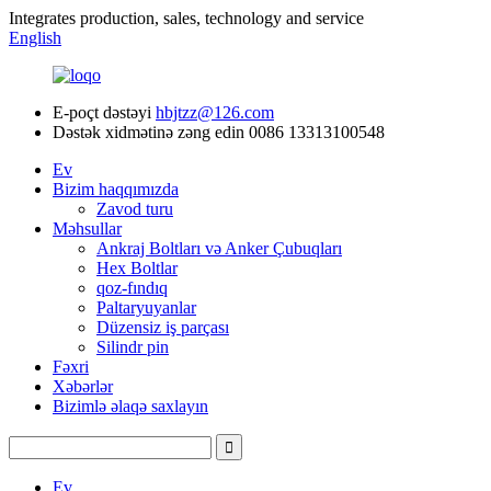
Integrates production, sales, technology and service
English
E-poçt dəstəyi
hbjtzz@126.com
Dəstək xidmətinə zəng edin
0086 13313100548
Ev
Bizim haqqımızda
Zavod turu
Məhsullar
Ankraj Boltları və Anker Çubuqları
Hex Boltlar
qoz-fındıq
Paltaryuyanlar
Düzensiz iş parçası
Silindr pin
Fəxri
Xəbərlər
Bizimlə əlaqə saxlayın
Ev