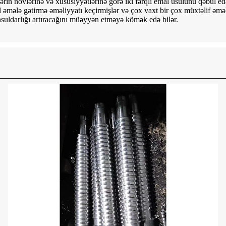
tlərin növlərinə və xüsusiyyətlərinə görə iki fərqli emal üsulunu qəbul e
 əmələ gətirmə əməliyyatı keçirmişlər və çox vaxt bir çox müxtəlif əməli
hsuldarlığı artıracağını müəyyən etməyə kömək edə bilər.