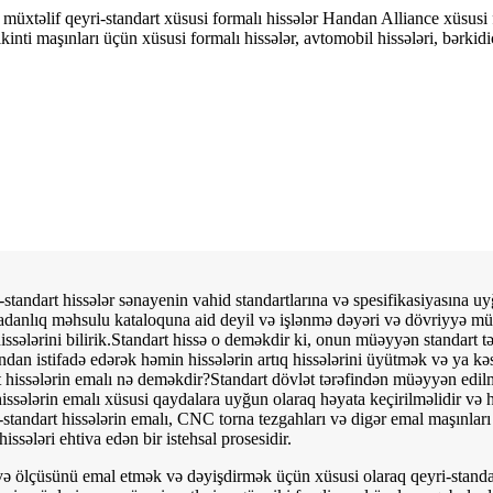
 müxtəlif qeyri-standart xüsusi formalı hissələr Handan Alliance xüsusi f
kinti maşınları üçün xüsusi formalı hissələr, avtomobil hissələri, bərkidi
i-standart hissələr sənayenin vahid standartlarına və spesifikasiyasına u
adanlıq məhsulu kataloquna aid deyil və işlənmə dəyəri və dövriyyə mü
issələrini bilirik.Standart hissə o deməkdir ki, onun müəyyən standart tər
ndan istifadə edərək həmin hissələrin artıq hissələrini üyütmək və ya kə
t hissələrin emalı nə deməkdir?Standart dövlət tərəfindən müəyyən edilm
issələrin emalı xüsusi qaydalara uyğun olaraq həyata keçirilməlidir və h
tandart hissələrin emalı, CNC torna tezgahları və digər emal maşınları va
issələri ehtiva edən bir istehsal prosesidir.
ı və ölçüsünü emal etmək və dəyişdirmək üçün xüsusi olaraq qeyri-standa