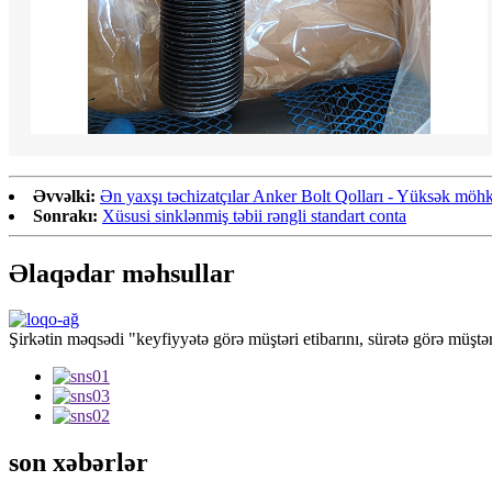
Əvvəlki:
Ən yaxşı təchizatçılar Anker Bolt Qolları - Yüksək möhkəm
Sonrakı:
Xüsusi sinklənmiş təbii rəngli standart conta
Əlaqədar məhsullar
Şirkətin məqsədi "keyfiyyətə görə müştəri etibarını, sürətə görə müştə
son xəbərlər