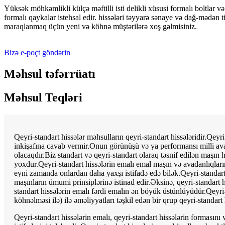
Yüksək möhkəmlikli külçə məftilli isti delikli xüsusi formalı boltlar və
formalı qaykalar istehsal edir. hissələri təyyarə sənaye və dağ-mədən ti
maraqlanmaq üçün yeni və köhnə müştərilərə xoş gəlmisiniz.
Bizə e-poçt göndərin
Məhsul təfərrüatı
Məhsul Teqləri
Qeyri-standart hissələr məhsulların qeyri-standart hissələridir.Qeyr
inkişafına cavab vermir.Onun görünüşü və ya performansı milli av
olacaqdır.Biz standart və qeyri-standart olaraq təsnif edilən maşın h
yoxdur.Qeyri-standart hissələrin emalı emal maşın və avadanlıqları
eyni zamanda onlardan daha yaxşı istifadə edə bilək.Qeyri-standar
maşınların ümumi prinsiplərinə istinad edir.Əksinə, qeyri-standart h
standart hissələrin emalı fərdi emalın ən böyük üstünlüyüdür.Qeyri-s
köhnəlməsi ilə) ilə əməliyyatları təşkil edən bir qrup qeyri-standart h
Qeyri-standart hissələrin emalı, qeyri-standart hissələrin formasın