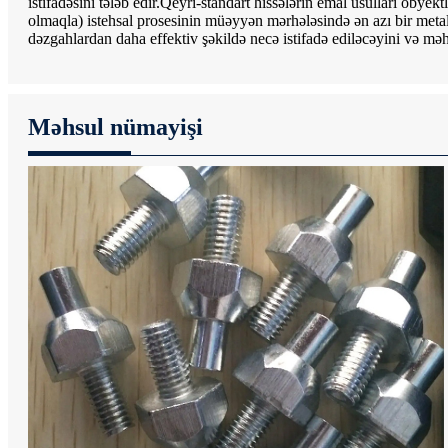
istifadəsini tələb edir.Qeyri-standart hissələrin emal üsulları obyek
olmaqla) istehsal prosesinin müəyyən mərhələsində ən azı bir metal
dəzgahlardan daha effektiv şəkildə necə istifadə ediləcəyini və mə
Məhsul nümayişi