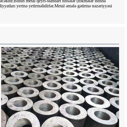
dəcəkdir.Bütün metal qeyri-standart hissələr (tökmələr istisna
yyatları yerinə yetirməlidirlər.Metal əmələ gətirmə nəzəriyyəsi