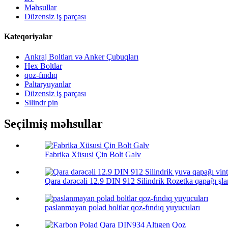
Məhsullar
Düzensiz iş parçası
Kateqoriyalar
Ankraj Boltları və Anker Çubuqları
Hex Boltlar
qoz-fındıq
Paltaryuyanlar
Düzensiz iş parçası
Silindr pin
Seçilmiş məhsullar
Fabrika Xüsusi Çin Bolt Galv
Qara dərəcəli 12.9 DIN 912 Silindrik Rozetka qapağı şlan
paslanmayan polad boltlar qoz-fındıq yuyucuları