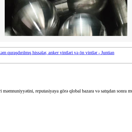
 quraşdırılmış hissələr, anker vintləri və ön vintlər - Juntian
ri məmnuniyyətini, reputasiyaya görə qlobal bazara və satışdan sonra mü