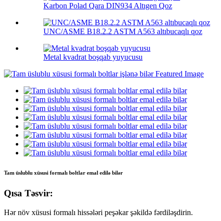
Karbon Polad Qara DIN934 Altıgen Qoz
UNC/ASME B18.2.2 ASTM A563 altıbucaqlı qoz
Metal kvadrat boşqab yuyucusu
Tam üslublu xüsusi formalı boltlar emal edilə bilər
Qısa Təsvir:
Hər növ xüsusi formalı hissələri peşəkar şəkildə fərdiləşdirin.