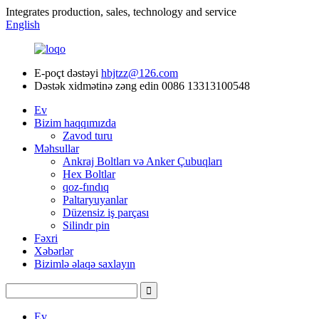
Integrates production, sales, technology and service
English
E-poçt dəstəyi
hbjtzz@126.com
Dəstək xidmətinə zəng edin
0086 13313100548
Ev
Bizim haqqımızda
Zavod turu
Məhsullar
Ankraj Boltları və Anker Çubuqları
Hex Boltlar
qoz-fındıq
Paltaryuyanlar
Düzensiz iş parçası
Silindr pin
Fəxri
Xəbərlər
Bizimlə əlaqə saxlayın
Ev