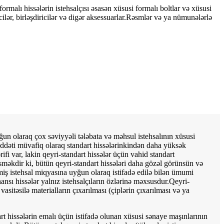
ormalı hissələrin istehsalçısı əsasən xüsusi formalı boltlar və xüsusi
cilər, birləşdiricilər və digər aksessuarlar.Rəsmlər və ya nümunələrlə
yğun olaraq çox səviyyəli tələbata və məhsul istehsalının xüsusi
ddəti müvafiq olaraq standart hissələrinkindən daha yüksək
ifi var, lakin qeyri-standart hissələr üçün vahid standart
sməkdir ki, bütün qeyri-standart hissələri daha gözəl görünsün və
iş istehsal miqyasına uyğun olaraq istifadə edilə bilən ümumi
ansı hissələr yalnız istehsalçıların özlərinə məxsusdur.Qeyri-
sitəsilə materialların çıxarılması (çiplərin çıxarılması və ya
rt hissələrin emalı üçün istifadə olunan xüsusi sənaye maşınlarının